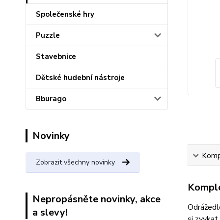
Společenské hry
Puzzle
Stavebnice
Dětské hudební nástroje
Bburago
Novinky
Kompl
Zobrazit všechny novinky
Komple
Nepropásněte novinky, akce
Odrážedl
a slevy!
si zvykat