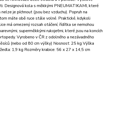
í děti. Designová kola s měkkými PNEUMATIKAMI, které
a nelze je píchnout (jsou bez vzduchu). Popruh na
om máte obě ruce stále volné. Praktické, kdykoli
dlice má omezený rozsah otáčení, řídítka se nemohou
 barevnými, superměkkými rukojeťmi, které jsou na koncích
 s ortopedy. Vyrobeno v ČR z odolného a nezávadného
 měsíců (nebo od 80 cm výšky) Nosnost: 25 kg Výška
ážedla: 1,9 kg Rozměry krabice: 56 x 27 x 14,5 cm