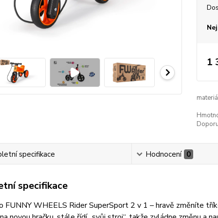
Dos
Nej
1 
materiá
Hmotno
Doporu
etní specifikace
Hodnocení
0
tní specifikace
o FUNNY WHEELS Rider SuperSport 2 v 1 – hravě změníte tříkol
 na novou hračku, stále řídí „svůj stroj“, takže zvládne změnu a