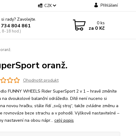
Přihlášení
CZK
 si rady? Zavolejte.
0
ks
 734 804 861
za
0 Kč
, 8-18 hod.)
oranž.
erSport oranž.
Ohodnotit produkt
dlo FUNNY WHEELS Rider SuperSport 2 v 1 – hravě změníte
ku na dvoukolové balanční odrážedlo. Dítě není nuceno si
na novou hračku, stále řídí „svůj stroj“, takže zvládne změnu a
se rovnováze beze strachu a v pohodě. Výškově nastavitelné –
hy nastavení na obou nápr...
celý popis