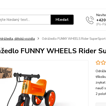
Nevíte
Hledat
+420
(Po-Pá
drážedla, dětská vozidla
Odrážedlo FUNNY WHEELS Rider SuperSport 
žedlo FUNNY WHEELS Rider Sup
Odráže
tříkol
zvykat 
naučí 
2 polo