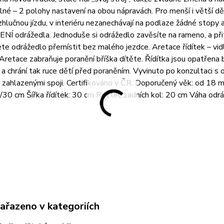
elné – 2 polohy nastavení na obou nápravách. Pro menší i větš
ezhlučnou jízdu, v interiéru nezanechávají na podlaze žádné stopy 
 odrážedla. Jednoduše si odrážedlo zavěsíte na rameno, a přit
te odrážedlo přemístit bez malého jezdce. Aretace řídítek – vi
 Aretace zabraňuje poranění bříška dítěte. Řídítka jsou opatřena
 a chrání tak ruce dětí před poraněním. Vyvinuto po konzultaci
 zahlazenými spoji. Certifikováno v ČR. Doporučený věk: od 18
/30 cm Šířka řídítek: 30 cm Rozteč zadních kol: 20 cm Váha odr
zařazeno v kategoriích