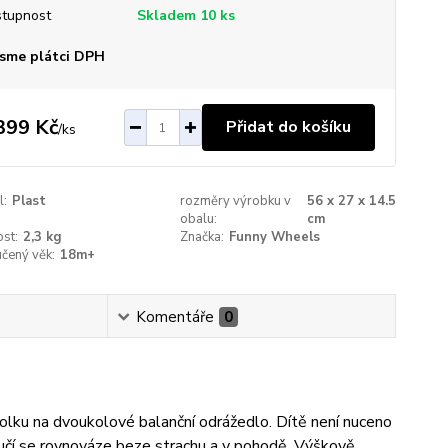
tupnost
Skladem 10 ks
sme plátci DPH
399 Kč
Přidat do košíku
/
ks
l:
Plast
rozměry výrobku v
56 x 27 x 14.5
obalu:
cm
st:
2,3 kg
Značka:
Funny Wheels
čený věk:
18m+
Komentáře
0
ku na dvoukolové balanční odrážedlo. Dítě není nuceno
 naučí se rovnováze beze strachu a v pohodě. Výškově