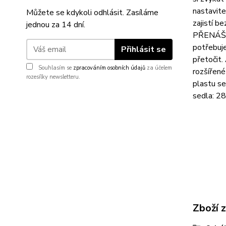
nastavit
Můžete se kdykoli odhlásit. Zasíláme
zajistí b
jednou za 14 dní.
PŘENÁŠENÍ
potřebuje
Přihlásit se
přetočit.
Souhlasím se
zpracováním osobních údajů
za účelem
rozšířené
rozesílky newsletteru.
plastu se
sedla: 28
Zboží 