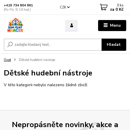
0
ks
+420 734 804 861
CZK
za
0 Kč
(Po-Pá, 8-18 hod.)
Menu
Hledat
Úvod
Dětské hudební nástroje
Dětské hudební nástroje
V této kategorii nebylo nalezeno žádné zboží.
Nepropásněte novinky, akce a