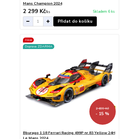
Mans Champion 2024
2 299 Kč
Skladem 6 ks
/
ks
Přidat do košíku
Akce
Doprava ZDARMA
2 699 Kč
- 15 %
Bburago 1:18 Ferrari Racing 499P nr.83 Yellow 24H
Le Mans 2024