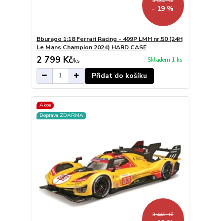
3 449 Kč
- 19 %
Bburago 1:18 Ferrari Racing - 499P LMH nr.50 (24H
Le Mans Champion 2024) HARD CASE
2 799 Kč
Skladem 1 ks
/
ks
Přidat do košíku
Akce
Doprava ZDARMA
3 449 Kč