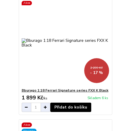
Akce
2 299 Kč
- 17 %
Bburago 1:18 Ferrari Signature series FXX K Black
1 899 Kč
Skladem 6 ks
/
ks
Přidat do košíku
Akce
Novinka