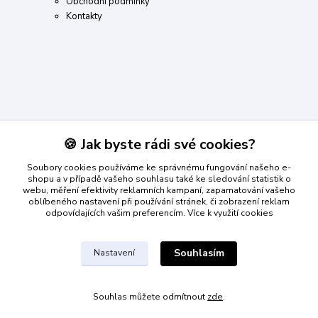
Obchodní podmínky
Kontakty
Kontakty
🍪 Jak byste rádi své cookies?
Soubory cookies používáme ke správnému fungování našeho e-
Roman Machala
shopu a v případě vašeho souhlasu také ke sledování statistik o
+420 734 804 861
webu, měření efektivity reklamních kampaní, zapamatování vašeho
(Po-Pá, 8-18 hod.)
oblíbeného nastavení při používání stránek, či zobrazení reklam
odpovídajících vašim preferencím.
Více k využití cookies
info@dumplnyhracek.cz
Souhlasím
Nastavení
Souhlas můžete odmítnout
zde
.
Vytvořeno na
Eshop-rychle.cz