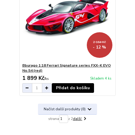
2 164 Kč
- 12 %
Bburago 1:18 Ferrari Signature series FXX-K EVO
No.54 (red)
1 899 Kč
Skladem 4 ks
/
ks
Přidat do košíku
Načíst další produkty (8)
strana
z 2
další