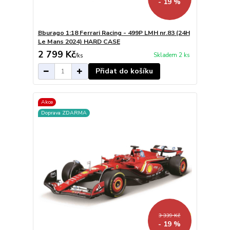
- 19 %
Bburago 1:18 Ferrari Racing - 499P LMH nr.83 (24H
Le Mans 2024) HARD CASE
2 799 Kč
Skladem 2 ks
/
ks
Přidat do košíku
Akce
Doprava ZDARMA
3 339 Kč
- 19 %