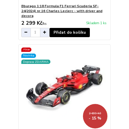
Bburago 1:18 Formula F1 Ferrari Scuderia SF-
24(2024) nr.16 Charles Leclerc - with driver and
decora
2 299 Kč
Skladem 1 ks
/
ks
Přidat do košíku
Akce
Novinka
Doprava ZDARMA
2 699 Kč
- 15 %