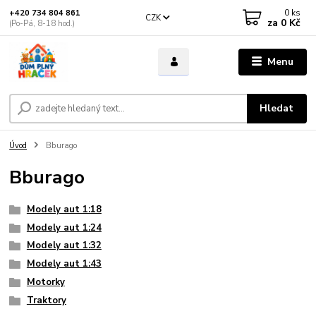
0
ks
+420 734 804 861
CZK
za
0 Kč
(Po-Pá, 8-18 hod.)
Menu
Hledat
Úvod
Bburago
Bburago
Modely aut 1:18
Modely aut 1:24
Modely aut 1:32
Modely aut 1:43
Motorky
Traktory