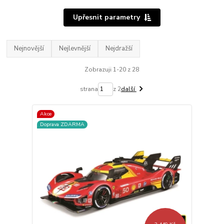
Upřesnit parametry
Nejnovější
Nejlevnější
Nejdražší
Zobrazuji 1-20 z 28
strana
z 2
další
Akce
Doprava ZDARMA