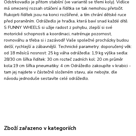
Odstrkovadlo je přitom stabilní (ve variantě se třemi koly). Vidlice
má omezený rozsah otáčení a řídítka se tak nemohou přetočit.
Rukojeti řídítek jsou na konci rozšířené, a tím chrání dětské ruce
před poraněním. Odrážedlo je hračka, která baví snad každé dítě.
S FUNNY WHEELS si užije radost z pohybu, zlepší si své
motorické schopnosti a koordinaci, natrénuje pozornost,
rovnováhu a třeba si i zazávodí! Vaše společné procházky budou
delší, rychlejší a zábavnější. Technické parametry: doporučený věk:
od 18 měsíců nosnost: 25 kg váha odrážedla: 1,9 kg výška sedla:
28/30 cm šířka řidítek: 30 cm rozteč zadních kol: 20 cm průměr
kola:19 cm šířka pneumatiky: 4 cm Odrážedlo zakoupíte v krabici -
tam jej najdete v částečně složeném stavu, ale nebojte, dle
návodu jednoduše sestavíte celé odrážedlo.
Zboží zařazeno v kategoriích