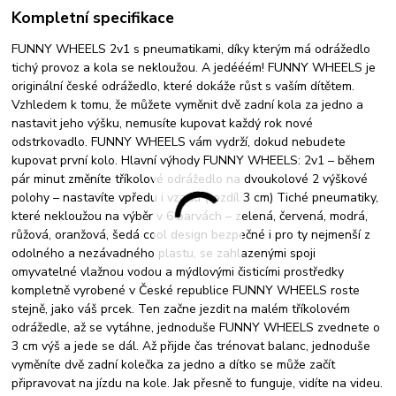
Kompletní specifikace
FUNNY WHEELS 2v1 s pneumatikami, díky kterým má odrážedlo
tichý provoz a kola se nekloužou. A jedééém! FUNNY WHEELS je
originální české odrážedlo, které dokáže růst s vaším dítětem.
Vzhledem k tomu, že můžete vyměnit dvě zadní kola za jedno a
nastavit jeho výšku, nemusíte kupovat každý rok nové
odstrkovadlo. FUNNY WHEELS vám vydrží, dokud nebudete
kupovat první kolo. Hlavní výhody FUNNY WHEELS: 2v1 – během
pár minut změníte tříkolové odrážedlo na dvoukolové 2 výškové
polohy – nastavíte vpředu i vzadu (rozdíl 3 cm) Tiché pneumatiky,
které nekloužou na výběr v 6 barvách – zelená, červená, modrá,
růžová, oranžová, šedá cool design bezpečné i pro ty nejmenší z
odolného a nezávadného plastu, se zahlazenými spoji
omyvatelné vlažnou vodou a mýdlovými čisticími prostředky
kompletně vyrobené v České republice FUNNY WHEELS roste
stejně, jako váš prcek. Ten začne jezdit na malém tříkolovém
odrážedle, až se vytáhne, jednoduše FUNNY WHEELS zvednete o
3 cm výš a jede se dál. Až přijde čas trénovat balanc, jednoduše
vyměníte dvě zadní kolečka za jedno a dítko se může začít
připravovat na jízdu na kole. Jak přesně to funguje, vidíte na videu.