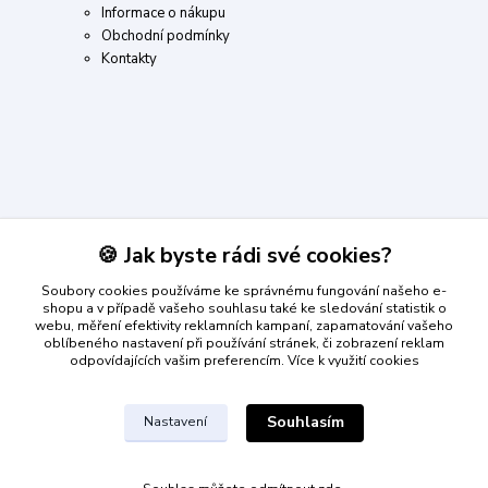
Informace o nákupu
Obchodní podmínky
Kontakty
Kontakty
🍪 Jak byste rádi své cookies?
Soubory cookies používáme ke správnému fungování našeho e-
Roman Machala
shopu a v případě vašeho souhlasu také ke sledování statistik o
+420 734 804 861
webu, měření efektivity reklamních kampaní, zapamatování vašeho
(Po-Pá, 8-18 hod.)
oblíbeného nastavení při používání stránek, či zobrazení reklam
odpovídajících vašim preferencím.
Více k využití cookies
info@dumplnyhracek.cz
Souhlasím
Nastavení