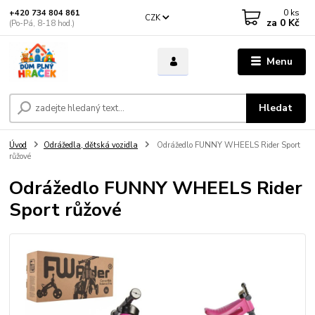
0
ks
+420 734 804 861
CZK
za
0 Kč
(Po-Pá, 8-18 hod.)
Menu
Hledat
Úvod
Odrážedla, dětská vozidla
Odrážedlo FUNNY WHEELS Rider Sport
růžové
Odrážedlo FUNNY WHEELS Rider
Sport růžové