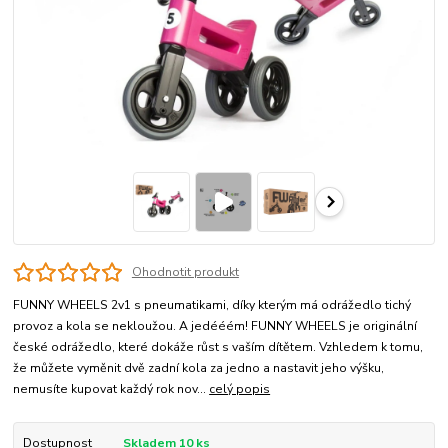
Ohodnotit produkt
FUNNY WHEELS 2v1 s pneumatikami, díky kterým má odrážedlo tichý
provoz a kola se nekloužou. A jedééém! FUNNY WHEELS je originální
české odrážedlo, které dokáže růst s vaším dítětem. Vzhledem k tomu,
že můžete vyměnit dvě zadní kola za jedno a nastavit jeho výšku,
nemusíte kupovat každý rok nov...
celý popis
Dostupnost
Skladem 10 ks