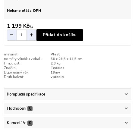
Nejsme plátci DPH
1 199 Kč
/
ks
Přidat do košíku
materiál:
Plast
rozměry výrobku v obalu:
56 x 26,5 x 14,5 cm
Hmotnost:
2,3 kg
Značka:
Teddies
Doporučený věk:
18m+
Druh balení:
v krabici
Kompletní specifikace
Hodnocení
0
Komentáře
0