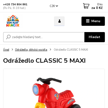
0
ks
+420 734 804 861
CZK
za
0 Kč
(Po-Pá, 8-18 hod.)
Menu
Hledat
Úvod
Odrážedla, dětská vozidla
Odrážedlo CLASSIC 5 MAXI
Odrážedlo CLASSIC 5 MAXI