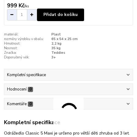
999 Kč
/
ks
Přidat do košíku
materiál:
Plast
rozměry výrobku v obalu:
65 x 54 x 25 cm
Hmotnost:
2,2 kg
Nosnost:
35 kg
Značka:
Teddies
Doporučený věk:
3+
Kompletní specifikace
Hodnocení
0
Komentáře
0
Kompletní specifikace
Odrážedlo Classic 5 Maxi je určeno pro větší děti zhruba od 3 let.