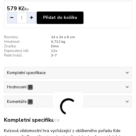
579 Kč
/
ks
Přidat do košíku
Rozměry:
24 x 24 x 6 cm
Hmotnost:
0,712 kg
Značka:
Dino
Doporučený věk:
12+
Počet hráčů:
3-7
Kompletní specifikace
Hodnocení
0
Komentáře
0
Kompletní specifikace
Kvízová vědomostní hra vycházející z oblíbeného pořadu Kde