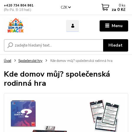
0
ks
+420 734 804 861
CZK
za
0 Kč
(Po-Pá, 8-18 hod.)
Menu
Hledat
Úvod
Společenské hry
Kde domov můj? společenská rodinná hra
Kde domov můj? společenská
rodinná hra