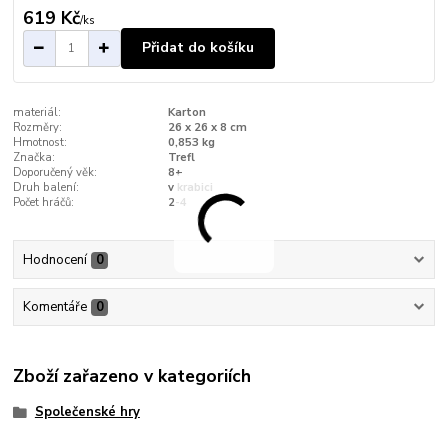
619 Kč
/
ks
Přidat do košíku
materiál:
Karton
Rozměry:
26 x 26 x 8 cm
Hmotnost:
0,853 kg
Značka:
Trefl
Doporučený věk:
8+
Druh balení:
v krabici
Počet hráčů:
2-4
Hodnocení
0
Komentáře
0
Zboží zařazeno v kategoriích
Společenské hry