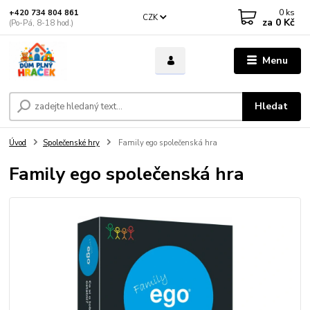
0
ks
+420 734 804 861
CZK
za
0 Kč
(Po-Pá, 8-18 hod.)
Menu
Hledat
Úvod
Společenské hry
Family ego společenská hra
Family ego společenská hra