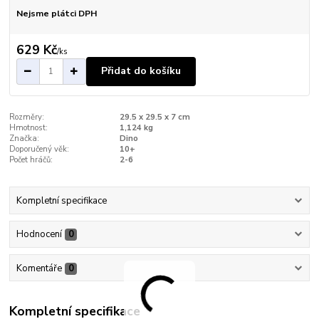
Nejsme plátci DPH
629 Kč
/
ks
Přidat do košíku
Rozměry:
29.5 x 29.5 x 7 cm
Hmotnost:
1,124 kg
Značka:
Dino
Doporučený věk:
10+
Počet hráčů:
2-6
Kompletní specifikace
Hodnocení
0
Komentáře
0
Kompletní specifikace