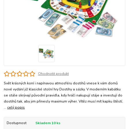
Ohodnotit produkt
Svět krásných koní i napínavou atmosféru dostihů vnese k vám domů
nové vydání již klasické stolní hry Dostihy a sázky. V moderním kabátku
se stále skrývají původní pravidla, kdy hráči nakupují stáje a investují do
dostihů tak, aby jim přinesly maximum výher. Vítěz musí mít kapku štěstí,
...
celý popis
Dostupnost
Skladem 10 ks