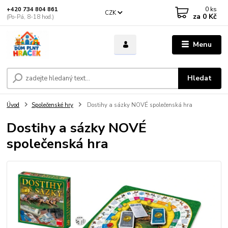
0
ks
+420 734 804 861
CZK
za
0 Kč
(Po-Pá, 8-18 hod.)
Menu
Hledat
Úvod
Společenské hry
Dostihy a sázky NOVÉ společenská hra
Dostihy a sázky NOVÉ
společenská hra