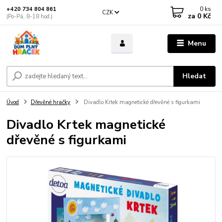
0
ks
+420 734 804 861
CZK
za
0 Kč
(Po-Pá, 8-18 hod.)
Menu
Hledat
Úvod
Dřevěné hračky
Divadlo Krtek magnetické dřevěné s figurkami
Divadlo Krtek magnetické
dřevěné s figurkami