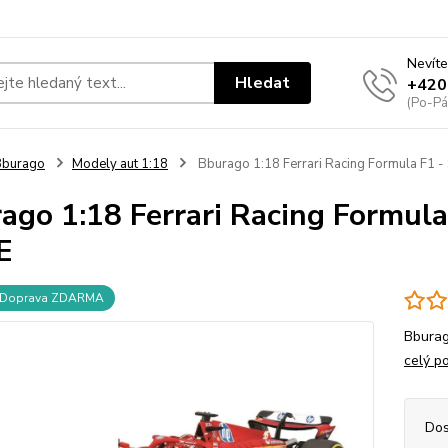
Nevíte
Hledat
+420
(Po-Pá
Bburago
Modely aut 1:18
Bburago 1:18 Ferrari Racing Formula F1
ago 1:18 Ferrari Racing Formul
E
Doprava ZDARMA
Bburag
celý p
Dos