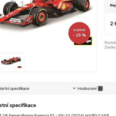
Nej
2 
3 339 Kč
- 19 %
Rozměr
Značka:
etní specifikace
Hodnocení
0
tní specifikace
1:18 Ferrari Racing Formula F1 - SF-24 (2024) HARD CASE