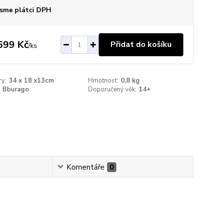
sme plátci DPH
699 Kč
Přidat do košíku
/
ks
y:
34 x 18 x13cm
Hmotnost:
0,8 kg
Bburago
Doporučený věk:
14+
Komentáře
0