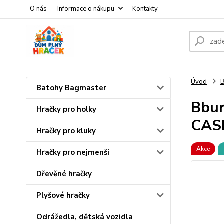
O nás
Informace o nákupu
Kontakty
Úvod
Batohy Bagmaster
Bbur
Hračky pro holky
CAS
Hračky pro kluky
Akce
Hračky pro nejmenší
Dřevěné hračky
Plyšové hračky
Odrážedla, dětská vozidla