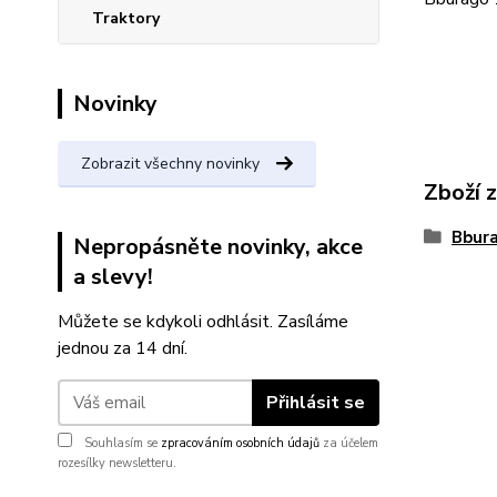
Traktory
Novinky
Zobrazit všechny novinky
Zboží 
Bbur
Nepropásněte novinky, akce
a slevy!
Můžete se kdykoli odhlásit. Zasíláme
jednou za 14 dní.
Přihlásit se
Souhlasím se
zpracováním osobních údajů
za účelem
rozesílky newsletteru.