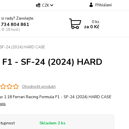
Přihlášení
CZK
 si rady? Zavolejte.
0
ks
 734 804 861
za
0 Kč
, 8-18 hod.)
 - SF-24 (2024) HARD CASE
a F1 - SF-24 (2024) HARD
Ohodnotit produkt
o 1:18 Ferrari Racing Formula F1 - SF-24 (2024) HARD CASE
opis
tupnost
Skladem 2 ks