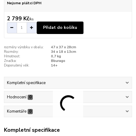
Nejsme plátci DPH
2 799 Kč
/
ks
Přidat do košíku
rozměry výrobku v obalu:
47 x 37 x 28cm
Rozměry:
34 x 18 x 13cm
Hmotnost:
0,7 kg
Značka:
Bburago
Doporučený věk:
14+
Kompletní specifikace
Hodnocení
0
Komentáře
0
Kompletní specifikace