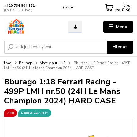
0
ks
+420 734 804 861
CZK
za
0 Kč
(Po-Pá, 8-18 hod.)
Menu
Hledat
Úvod
Bburago
Modely aut 1:18
Bburago 1:18 Ferrari Racing - 499P
LMH nr.50 (24H Le Mans Champion 2024) HARD CASE
Bburago 1:18 Ferrari Racing -
499P LMH nr.50 (24H Le Mans
Champion 2024) HARD CASE
Akce
Doprava ZDARMA